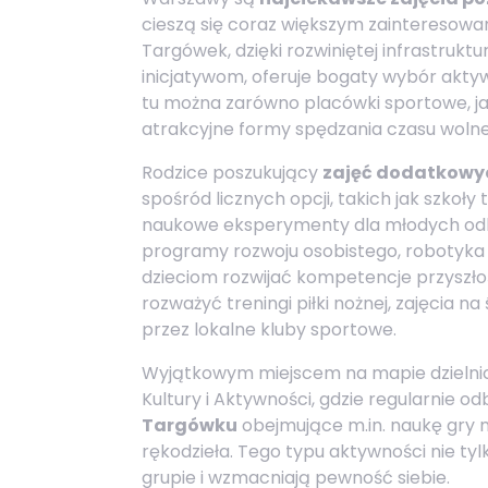
cieszą się coraz większym zainteresowa
Targówek, dzięki rozwiniętej infrastrukt
inicjatywom, oferuje bogaty wybór aktywn
tu można zarówno placówki sportowe, jak
atrakcyjne formy spędzania czasu woln
Rodzice poszukujący
zajęć dodatkowyc
spośród licznych opcji, takich jak szkoł
naukowe eksperymenty dla młodych odkr
programy rozwoju osobistego, robotyka 
dzieciom rozwijać kompetencje przyszłoś
rozważyć treningi piłki nożnej, zajęcia 
przez lokalne kluby sportowe.
Wyjątkowym miejscem na mapie dzielnicy
Kultury i Aktywności, gdzie regularnie o
Targówku
obejmujące m.in. naukę gry n
rękodzieła. Tego typu aktywności nie tyl
grupie i wzmacniają pewność siebie.