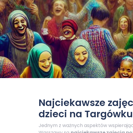
Najciekawsze zajęc
dzieci na Targówku
Jednym z ważnych aspektów wspierają
Warszawy są
najciekawsze zajęcia po