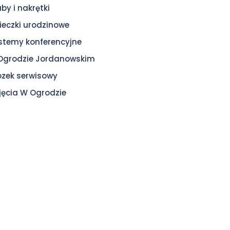
uby i nakrętki
ieczki urodzinowe
stemy konferencyjne
Ogrodzie Jordanowskim
zek serwisowy
jęcia W Ogrodzie