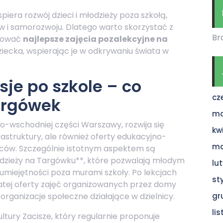
piera rozwój dzieci i młodzieży poza szkołą,
ów i samorozwoju. Dlatego warto skorzystać z
Br
asować
najlepsze zajęcia pozalekcyjne na
iecka, wspierając je w odkrywaniu świata w
sje po szkole – co
cz
Targówek
ma
o-wschodniej części Warszawy, rozwija się
kw
astruktury, ale również oferty edukacyjno-
ma
ńców. Szczególnie istotnym aspektem są
łodzieży na Targówku**, które pozwalają młodym
lu
umiejętności poza murami szkoły. Po lekcjach
st
gatej oferty zajęć organizowanych przez domy
z organizacje społeczne działające w dzielnicy.
gr
li
tury Zacisze, który regularnie proponuje