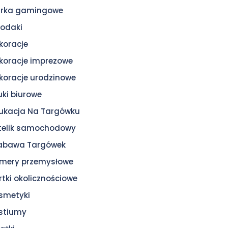
urka gamingowe
odaki
koracje
koracje imprezowe
koracje urodzinowe
uki biurowe
ukacja Na Targówku
telik samochodowy
zabawa Targówek
mery przemysłowe
rtki okolicznościowe
smetyki
stiumy