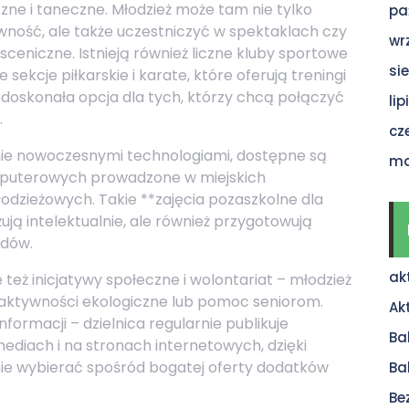
zne i taneczne. Młodzież może tam nie tylko
pa
wność, ale także uczestniczyć w spektaklach czy
wr
eniczne. Istnieją również liczne kluby sportowe
si
 sekcje piłkarskie i karate, które oferują treningi
o doskonała opcja dla tych, którzy chcą połączyć
li
.
cz
nie nowoczesnymi technologiami, dostępne są
ma
omputerowych prowadzone w miejskich
dzieżowych. Takie **zajęcia pozaszkolne dla
ują intelektualnie, ale również przygotowują
odów.
ak
eż inicjatywy społeczne i wolontariat – młodzież
e, aktywności ekologiczne lub pomoc seniorom.
Ak
formacji – dzielnica regularnie publikuje
Ba
ediach i na stronach internetowych, dzięki
ie wybierać spośród bogatej oferty dodatków
Ba
Be