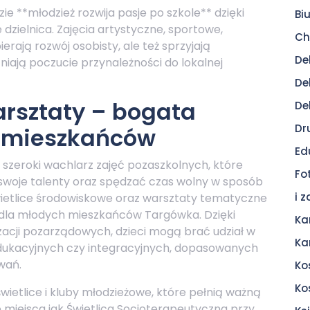
e **młodzież rozwija pasje po szkole** dzięki
Bi
dzielnica. Zajęcia artystyczne, sportowe,
Ch
erają rozwój osobisty, ale też sprzyjają
De
niają poczucie przynależności do lokalnej
De
warsztaty – bogata
De
Dr
h mieszkańców
Ed
 szeroki wachlarz zajęć pozaszkolnych, które
Fo
 swoje talenty oraz spędzać czas wolny w sposób
i 
 świetlice środowiskowe oraz warsztaty tematyczne
j dla młodych mieszkańców Targówka. Dzięki
Ka
izacji pozarządowych, dzieci mogą brać udział w
Ka
edukacyjnych czy integracyjnych, dopasowanych
wań.
Ko
Ko
wietlice i kluby młodzieżowe, które pełnią ważną
 miejsca jak Świetlica Socjoterapeutyczna przy