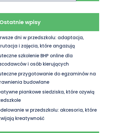
Ostatnie wpisy
erwsze dni w przedszkolu: adaptacja,
krutacja i zajęcia, które angażują
uteczne szkolenie BHP online dla
acodawców i osób kierujących
uteczne przygotowanie do egzaminów na
rawnienia budowlane
eatywne piankowe siedziska, które ożywią
zedszkole
delowanie w przedszkolu: akcesoria, które
zwijają kreatywność