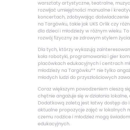
warsztaty artystyczne, teatralne, muzyc
rozwijać umiejętności manualne i kreaty
koncertach, zdobywając doświadczenie sc
na Targówku, takie jak UKS Orlik czy różne
dla dzieci i młodzieży w różnym wieku. T
rozwój fizyczny ze zdrowym stylem życia
Dla tych, którzy wykazują zainteresowa
koła robotyki, programowania i gier k
placówkach edukacyjnych i centrach mło
młodzieży na Targówku** nie tylko angaż
młodych ludzi do przyszłościowych zaw
Coraz większym powodzeniem cieszą się t
chętnie angażuje się w działania lokaln
Dodatkową zaletą jest łatwy dostęp do in
aktualne propozycje zajęć w lokalnych m
czemu rodzice i młodzież mogą świadom
edukacyjnych.