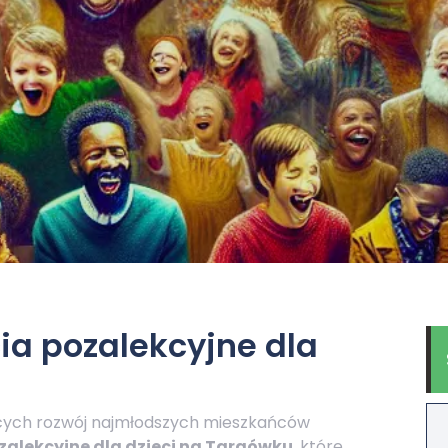
ia pozalekcyjne dla
cych rozwój najmłodszych mieszkańców
zalekcyjne dla dzieci na Targówku
, które