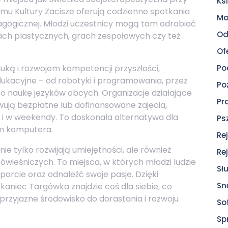
Ksi
omu Kultury Zacisze oferują codzienne spotkania
Mo
agogicznej. Młodzi uczestnicy mogą tam odrabiać
Od
iach plastycznych, grach zespołowych czy też
Of
auką i rozwojem kompetencji przyszłości,
Po
ukacyjne – od robotyki i programowania, przez
Po
o naukę języków obcych. Organizacje działające
Pr
owują bezpłatne lub dofinansowane zajęcia,
 i w weekendy. To doskonała alternatywa dla
Ps
m komputera.
Re
nie tylko rozwijają umiejętności, ale również
Re
rówieśniczych. To miejsca, w których młodzi ludzie
Sł
arcie oraz odnaleźć swoje pasje. Dzięki
Sn
kaniec Targówka znajdzie coś dla siebie, co
o przyjazne środowisko do dorastania i rozwoju
So
Sp