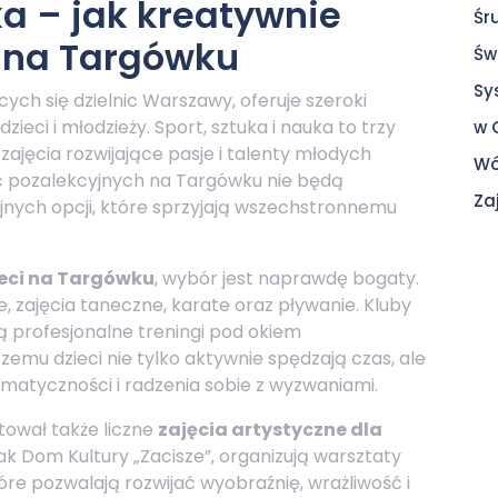
ka – jak kreatywnie
Śr
y na Targówku
Św
Sy
ych się dzielnic Warszawy, oferuje szeroki
eci i młodzieży. Sport, sztuka i nauka to trzy
w 
 zajęcia rozwijające pasje i talenty młodych
Wó
ć pozalekcyjnych na Targówku nie będą
Za
yjnych opcji, które sprzyjają wszechstronnemu
ieci na Targówku
, wybór jest naprawdę bogaty.
ie, zajęcia taneczne, karate oraz pływanie. Kluby
ą profesjonalne treningi pod okiem
zemu dzieci nie tylko aktywnie spędzają czas, ale
ematyczności i radzenia sobie z wyzwaniami.
ował także liczne
zajęcia artystyczne dla
jak Dom Kultury „Zacisze”, organizują warsztaty
óre pozwalają rozwijać wyobraźnię, wrażliwość i