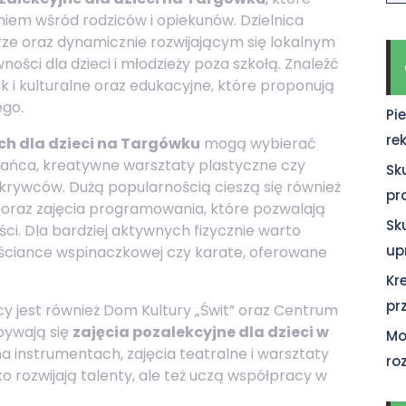
niem wśród rodziców i opiekunów. Dzielnica
urze oraz dynamicznie rozwijającym się lokalnym
ości dla dzieci i młodzieży poza szkołą. Znaleźć
 i kulturalne oraz edukacyjne, które proponują
ego.
Pi
re
h dla dzieci na Targówku
mogą wybierać
y tańca, kreatywne warsztaty plastyczne czy
Sk
ywców. Dużą popularnością cieszą się również
pr
oraz zajęcia programowania, które pozwalają
Sk
ci. Dla bardziej aktywnych fizycznie warto
up
na ściance wspinaczkowej czy karate, oferowane
Kr
pr
 jest również Dom Kultury „Świt” oraz Centrum
dbywają się
zajęcia pozalekcyjne dla dzieci w
Mo
a instrumentach, zajęcia teatralne i warsztaty
ro
ko rozwijają talenty, ale też uczą współpracy w