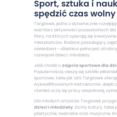
Sport, sztuka i nau
spędzić czas woln
Targówek, jedna z dynamicznie rozwijając
wachlarz aktywności pozaszkolnych dla dzi
filary, na których opierają się kreatywne
mieszkańców. Rodzice poszukujący zaję
zawiedzeni – dzielnica pełna jest atrakc
rozwojowi dzieci i młodzieży.
Jeśli chodzi o
zajęcia sportowe dla dz
Popularnością cieszą się szkółki piłkarsk
sportowe, takie jak UKS Targówek oferuj
wykwalifikowanych instruktorów, dzięki c
również uczą się pracy zespołowej, syst
Dla młodych artystów Targówek przygot
dzieci i młodzieży
. Domy kultury, takie 
plastyczne, teatralne oraz muzyczne, kt