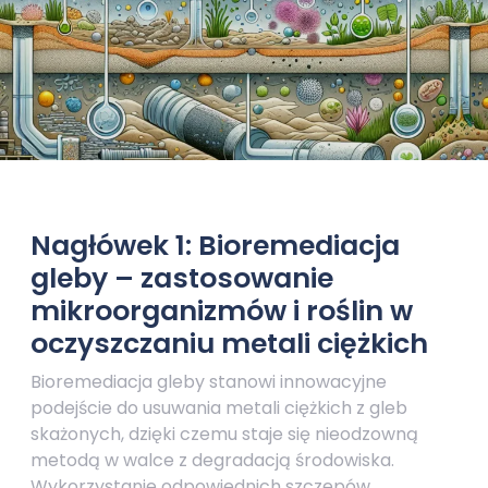
Nagłówek 1: Bioremediacja
gleby – zastosowanie
mikroorganizmów i roślin w
oczyszczaniu metali ciężkich
Bioremediacja gleby stanowi innowacyjne
podejście do usuwania metali ciężkich z gleb
skażonych, dzięki czemu staje się nieodzowną
metodą w walce z degradacją środowiska.
Wykorzystanie odpowiednich szczepów