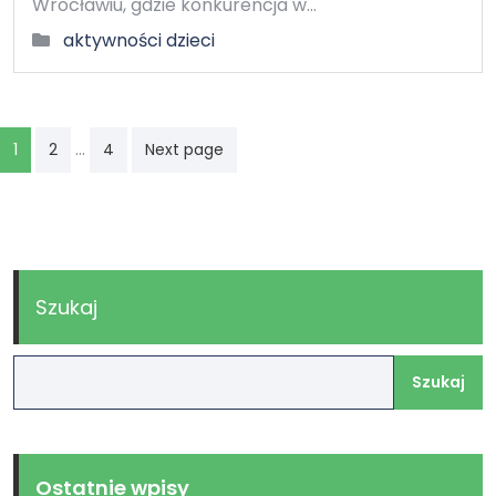
Wrocławiu, gdzie konkurencja w…
aktywności dzieci
Stronicowanie
…
1
2
4
Next page
wpisów
Szukaj
Szukaj
Ostatnie wpisy