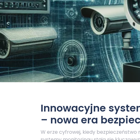
Innowacyjne syste
– nowa era bezpie
W erze cyfrowej, kiedy bezpieczeństwo 
systemy monitoringu stają się kluczowy