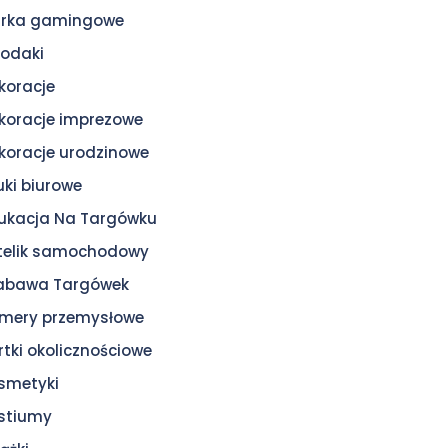
urka gamingowe
odaki
koracje
koracje imprezowe
koracje urodzinowe
uki biurowe
ukacja Na Targówku
telik samochodowy
zabawa Targówek
mery przemysłowe
rtki okolicznościowe
smetyki
stiumy