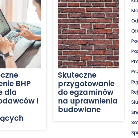
Ksi
Mo
Od
Of
Po
Po
Pr
Ps
eczne
Skuteczne
enie BHP
przygotowanie
Re
e dla
do egzaminów
Re
odawców i
na uprawnienia
Sł
budowlane
Sn
jących
So
Sp