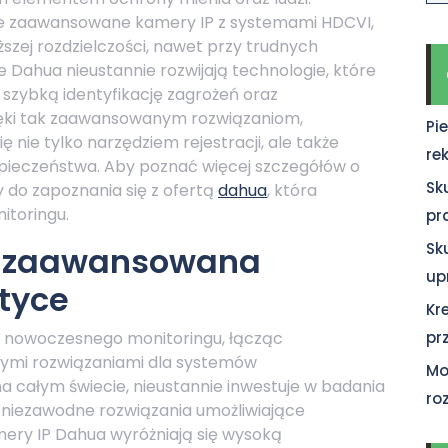
e zaawansowane kamery IP z systemami HDCVI,
ższej rozdzielczości, nawet przy trudnych
 Dahua nieustannie rozwijają technologie, które
 szybką identyfikację zagrożeń oraz
zięki tak zaawansowanym rozwiązaniom,
Pi
ę nie tylko narzędziem rejestracji, ale także
re
ieczeństwa. Aby poznać więcej szczegółów o
Sk
 do zapoznania się z ofertą
dahua
, która
itoringu.
pr
Sk
– zaawansowana
up
tyce
Kr
 nowoczesnego monitoringu, łącząc
pr
ymi rozwiązaniami dla systemów
Mo
a całym świecie, nieustannie inwestuje w badania
ro
m niezawodne rozwiązania umożliwiające
ery IP Dahua wyróżniają się wysoką