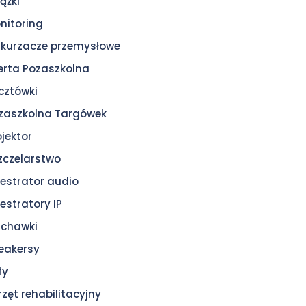
ążki
nitoring
kurzacze przemysłowe
erta Pozaszkolna
cztówki
zaszkolna Targówek
ojektor
zczelarstwo
jestrator audio
jestratory IP
uchawki
eakersy
fy
rzęt rehabilitacyjny