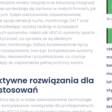
nkcjami analizy wizyjnej oraz łatwością integracji
lnie sprawdzają się zarówno w małych firmach, jak
ych. Dzięki zastosowaniu zaawansowanej
Br
e opcje detekcji ruchu, monitoringu 24/7 oraz
umożliwiając szybką reakcję w sytuacjach
ych systemów, takich jak HDCVI, systemy oparte
styczność, co sprawia, że są idealnym
ów monitoringu. Dahua konsekwentnie łączy
cz
i rozwiązaniami, tworząc kompleksowe systemy
ze, niezawodne i przyszłościowe, co czyni je
ma
ąży do zapewnienia pełnej ochrony swoim
kw
ma
ktywne rozwiązania dla
lu
astosowań
st
gr
który łączy w sobie zaawansowane technologie
 kompleksowe rozwiązania dla profesjonalnych
li
jom HDCVI Dahua użytkownicy mogą cieszyć się