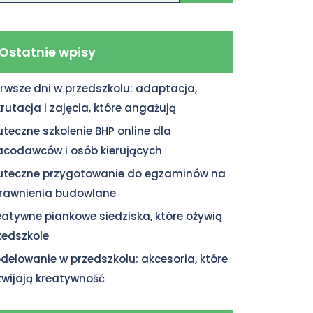
Ostatnie wpisy
erwsze dni w przedszkolu: adaptacja,
krutacja i zajęcia, które angażują
uteczne szkolenie BHP online dla
acodawców i osób kierujących
uteczne przygotowanie do egzaminów na
rawnienia budowlane
eatywne piankowe siedziska, które ożywią
zedszkole
delowanie w przedszkolu: akcesoria, które
zwijają kreatywność