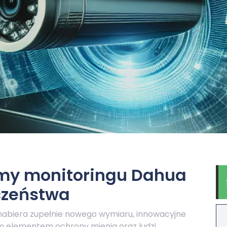
my monitoringu Dahua
czeństwa
nabiera zupełnie nowego wymiaru, innowacyjne
m elementem ochrony mienia oraz ludzi.