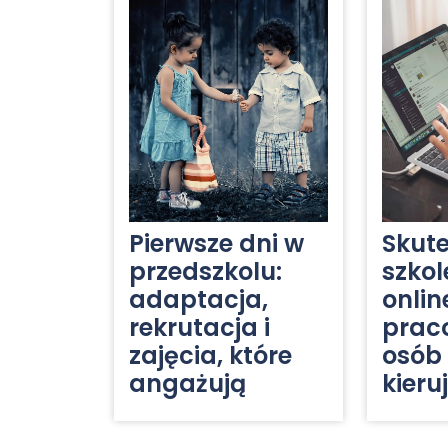
Pierwsze dni w
Skut
przedszkolu:
szkol
adaptacja,
onlin
rekrutacja i
prac
zajęcia, które
osób
angażują
kieru