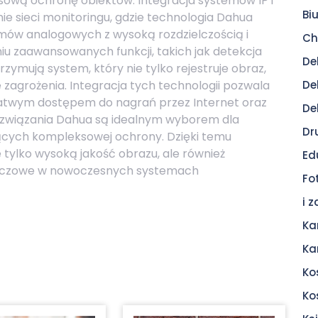
wą ochronę obiektów. Integracja systemów IP i
Bi
e sieci monitoringu, gdzie technologia Dahua
mów analogowych z wysoką rozdzielczością i
Ch
niu zaawansowanych funkcji, takich jak detekcja
De
rzymują system, który nie tylko rejestruje obraz,
 zagrożenia. Integracja tych technologii pozwala
De
łatwym dostępem do nagrań przez Internet oraz
De
rozwiązania Dahua są idealnym wyborem dla
Dr
jących kompleksowej ochrony. Dzięki temu
 tylko wysoką jakość obrazu, ale również
Ed
kluczowe w nowoczesnych systemach
Fo
i 
Ka
Ka
Ko
Ko