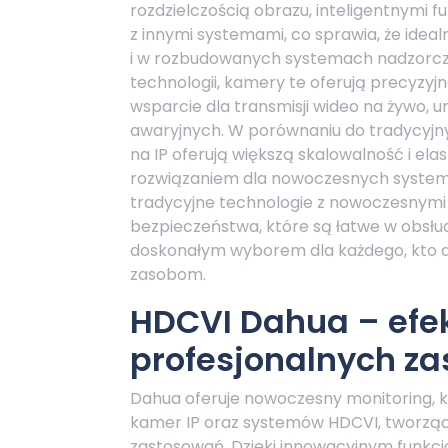
rozdzielczością obrazu, inteligentnymi fu
z innymi systemami, co sprawia, że idea
i w rozbudowanych systemach nadzorcz
technologii, kamery te oferują precyzyjn
wsparcie dla transmisji wideo na żywo, 
awaryjnych. W porównaniu do tradycyjn
na IP oferują większą skalowalność i ela
rozwiązaniem dla nowoczesnych system
tradycyjne technologie z nowoczesnym
bezpieczeństwa, które są łatwe w obsłud
doskonałym wyborem dla każdego, kto d
zasobom.
HDCVI Dahua – efe
profesjonalnych z
Dahua oferuje nowoczesny monitoring, 
kamer IP oraz systemów HDCVI, tworząc
zastosowań. Dzięki innowacyjnym funkc