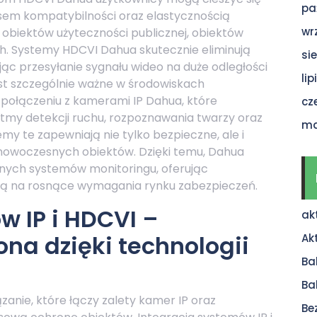
pa
sem kompatybilności oraz elastycznością
wr
la obiektów użyteczności publicznej, obiektów
. Systemy HDCVI Dahua skutecznie eliminują
si
jąc przesyłanie sygnału wideo na duże odległości
li
est szczególnie ważne w środowiskach
połączeniu z kamerami IP Dahua, które
cz
my detekcji ruchu, rozpoznawania twarzy oraz
ma
emy te zapewniają nie tylko bezpieczne, ale i
 nowoczesnych obiektów. Dzięki temu, Dahua
alnych systemów monitoringu, oferując
ją na rosnące wymagania rynku zabezpieczeń.
w IP i HDCVI –
ak
a dzięki technologii
Ak
Ba
Ba
anie, które łączy zalety kamer IP oraz
Be