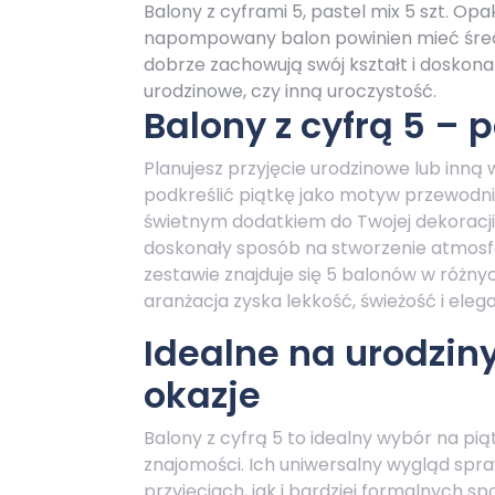
Balony z cyframi 5, pastel mix 5 szt. O
napompowany balon powinien mieć średn
dobrze zachowują swój kształt i doskona
urodzinowe, czy inną uroczystość.
Balony z cyfrą 5 – 
Planujesz przyjęcie urodzinowe lub inną
podkreślić piątkę jako motyw przewodn
świetnym dodatkiem do Twojej dekoracji!
doskonały sposób na stworzenie atmosfer
zestawie znajduje się 5 balonów w różny
aranżacja zyska lekkość, świeżość i elega
Idealne na urodziny,
okazje
Balony z cyfrą 5 to idealny wybór na pią
znajomości. Ich uniwersalny wygląd spra
przyjęciach, jak i bardziej formalnych 