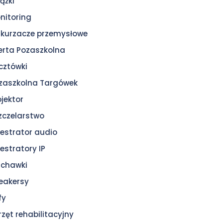
ążki
nitoring
kurzacze przemysłowe
erta Pozaszkolna
cztówki
zaszkolna Targówek
ojektor
zczelarstwo
jestrator audio
jestratory IP
uchawki
eakersy
fy
rzęt rehabilitacyjny