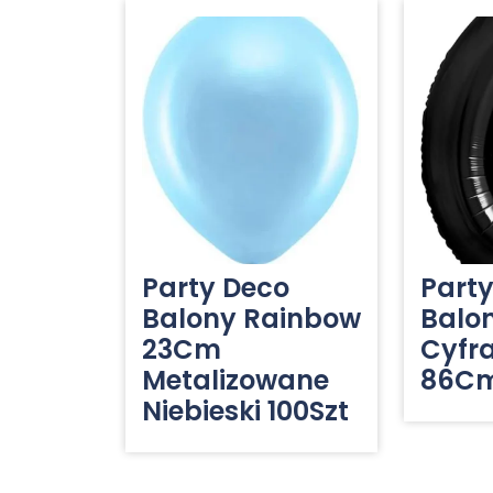
Party Deco
Part
Balony Rainbow
Balon
23Cm
Cyfr
Metalizowane
86Cm
Niebieski 100Szt