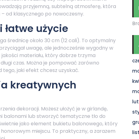
owadzają przyjemną, subtelną atmosferę, która
ji – od klasycznego po nowoczesny.
Br
i łatwe użycie
 średnicę około 30 cm (12 cali). To optymalny
i przyciągał uwagę, ale jednocześnie wygodny w
 jakości materiału, który dobrze trzyma
cz
ez długi czas. Można je pompować zarówno
 tego, jaki efekt chcesz uzyskać.
ma
ia kreatywnych
kw
ma
lu
zenia dekoracji. Możesz ułożyć je w girlandę,
st
i balonami lub stworzyć tematyczne tło do
gr
 świetnie jako element bukietu balonowego, który
a honorowym miejscu. To praktyczny, a zarazem
li
ci.