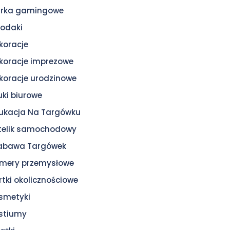
urka gamingowe
odaki
koracje
koracje imprezowe
koracje urodzinowe
uki biurowe
ukacja Na Targówku
telik samochodowy
zabawa Targówek
mery przemysłowe
rtki okolicznościowe
smetyki
stiumy