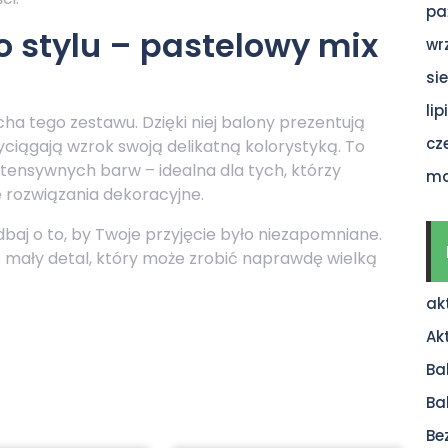
pa
 stylu – pastelowy mix
wr
si
li
a tego zestawu. Dzięki niej balony prezentują
cz
zyciągają wzrok swoją delikatną kolorystyką. To
ntensywnych barw – idealna dla tych, którzy
ma
e rozwiązania dekoracyjne.
zadbaj o to, by Twoje przyjęcie było niezapomniane.
o mały detal, który może zrobić naprawdę wielką
ak
Ak
Ba
Ba
Be