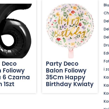
Bi
Ch
De
De
De
Dr
Ed
Fo
y Deco
Party Deco
 Foliowy
Balon Foliowy
i 
a 6 Czarna
35Cm Happy
Ka
 1Szt
Birthday Kwiaty
Ka
Ko
Ko