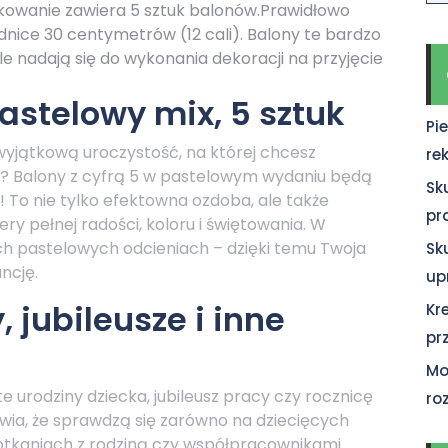
pakowanie zawiera 5 sztuk balonów.Prawidłowo
ice 30 centymetrów (12 cali). Balony te bardzo
le nadają się do wykonania dekoracji na przyjęcie
pastelowy mix, 5 sztuk
Pi
 wyjątkową uroczystość, na której chcesz
re
i? Balony z cyfrą 5 w pastelowym wydaniu będą
Sk
 To nie tylko efektowna ozdoba, ale także
pr
y pełnej radości, koloru i świętowania. W
ch pastelowych odcieniach – dzięki temu Twoja
Sk
ncję.
up
 jubileusze i inne
Kr
pr
Mo
te urodziny dziecka, jubileusz pracy czy rocznicę
ro
wia, że sprawdzą się zarówno na dziecięcych
spotkaniach z rodziną czy współpracownikami.