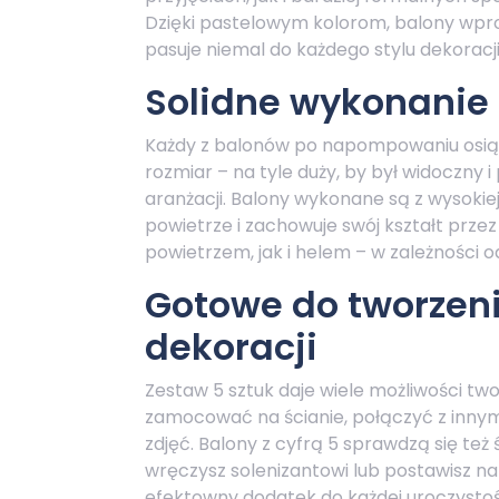
Dzięki pastelowym kolorom, balony wpr
pasuje niemal do każdego stylu dekorac
Solidne wykonanie 
Każdy z balonów po napompowaniu osiąga
rozmiar – na tyle duży, by był widoczny 
aranżacji. Balony wykonane są z wysokiej
powietrze i zachowuje swój kształt prz
powietrzem, jak i helem – w zależności od
Gotowe do tworzen
dekoracji
Zestaw 5 sztuk daje wiele możliwości twor
zamocować na ścianie, połączyć z innym
zdjęć. Balony z cyfrą 5 sprawdzą się też
wręczysz solenizantowi lub postawisz n
efektowny dodatek do każdej uroczystoś