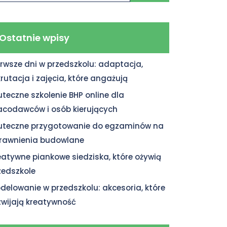
Ostatnie wpisy
erwsze dni w przedszkolu: adaptacja,
krutacja i zajęcia, które angażują
uteczne szkolenie BHP online dla
acodawców i osób kierujących
uteczne przygotowanie do egzaminów na
rawnienia budowlane
eatywne piankowe siedziska, które ożywią
zedszkole
delowanie w przedszkolu: akcesoria, które
zwijają kreatywność