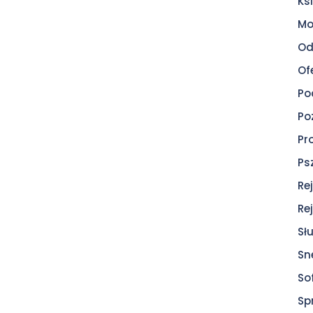
Ksi
Mo
Od
Of
Po
Po
Pr
Ps
Re
Re
Sł
Sn
So
Sp