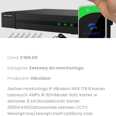
Cena:
3 169,00
Kategoria:
Zestawy do monitoringu
Producent:
Hikvision
Zestaw monitoringu IP Hikvision NVR 1TB 8 kamer
tubowych 4MPx IR 30mModel: Ilość kamer w
zestawie: 8 szt.Rozdzielczość kamer:
2560x1440Zastosowanie zestawu CCTV:
Wewnętrzne/zewnętrznePrzybliżony czas