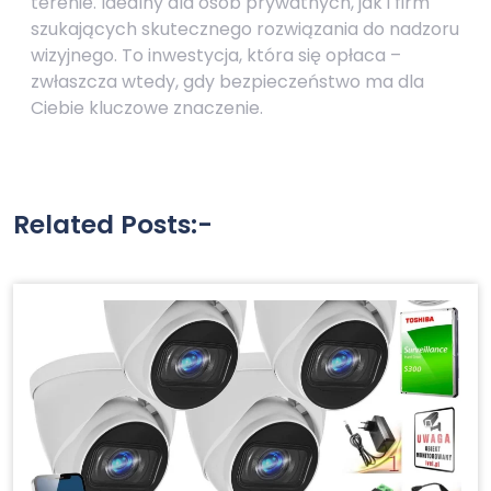
terenie. Idealny dla osób prywatnych, jak i firm
szukających skutecznego rozwiązania do nadzoru
wizyjnego. To inwestycja, która się opłaca –
zwłaszcza wtedy, gdy bezpieczeństwo ma dla
Ciebie kluczowe znaczenie.
Related Posts:-