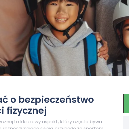
ać o bezpieczeństwo
 fizycznej
cznej to kluczowy aspekt, który często bywa
ro rozpoczynające swoją przygodę ze sportem.