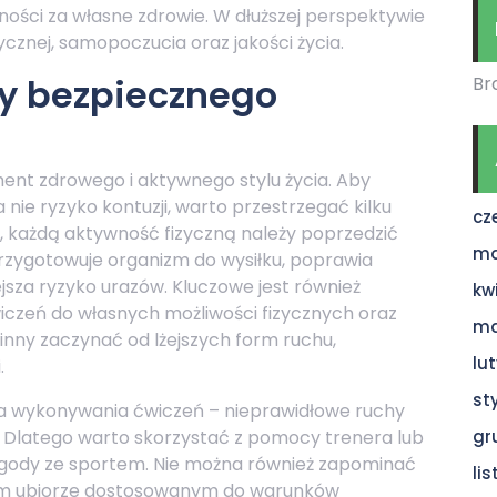
ności za własne zdrowie. W dłuższej perspektywie
ycznej, samopoczucia oraz jakości życia.
y bezpiecznego
Br
ent zdrowego i aktywnego stylu życia. Aby
 nie ryzyko kontuzji, warto przestrzegać kilku
cz
 każdą aktywność fizyczną należy poprzedzić
ma
zygotowuje organizm do wysiłku, poprawia
jsza ryzyko urazów. Kluczowe jest również
kw
iczeń do własnych możliwości fizycznych oraz
ma
nny zaczynać od lżejszych form ruchu,
lu
.
st
ka wykonywania ćwiczeń – nieprawidłowe ruchy
 Dlatego warto skorzystać z pomocy trenera lub
gr
ygody ze sportem. Nie można również zapominać
li
ym ubiorze dostosowanym do warunków