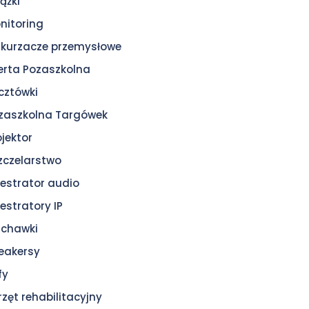
ążki
nitoring
kurzacze przemysłowe
erta Pozaszkolna
cztówki
zaszkolna Targówek
ojektor
zczelarstwo
jestrator audio
jestratory IP
uchawki
eakersy
fy
rzęt rehabilitacyjny