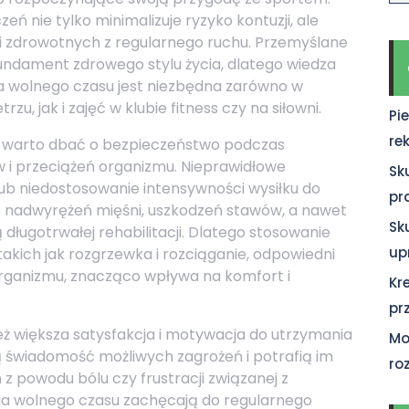
ń nie tylko minimalizuje ryzyko kontuzji, ale
i zdrowotnych z regularnego ruchu. Przemyślane
fundament zdrowego stylu życia, dlatego wiedza
 wolnego czasu jest niezbędna zarówno w
, jak i zajęć w klubie fitness czy na siłowni.
Pi
re
 warto dbać o bezpieczeństwo podczas
ów i przeciążeń organizmu. Nieprawidłowe
Sk
ub niedostosowanie intensywności wysiłku do
pr
 nadwyrężeń mięśni, uszkodzeń stawów, a nawet
Sk
długotrwałej rehabilitacji. Dlatego stosowanie
up
akich jak rozgrzewka i rozciąganie, odpowiedni
organizmu, znacząco wpływa na komfort i
Kr
pr
eż większa satysfakcja i motywacja do utrzymania
Mo
ą świadomość możliwych zagrożeń i potrafią im
ro
 z powodu bólu czy frustracji związanej z
ia wolnego czasu zachęcają do regularnego