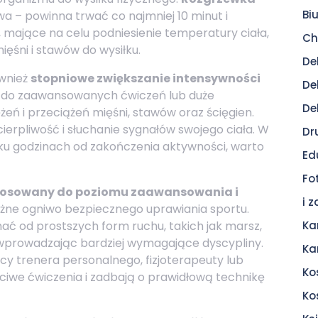
Bi
a – powinna trwać co najmniej 10 minut i
mające na celu podniesienie temperatury ciała,
Ch
ęśni i stawów do wysiłku.
De
ównież
stopniowe zwiększanie intensywności
De
e do zaawansowanych ćwiczeń lub duże
De
ń i przeciążeń mięśni, stawów oraz ścięgien.
ierpliwość i słuchanie sygnałów swojego ciała. W
Dr
ilku godzinach od zakończenia aktywności, warto
Ed
Fo
tosowany do poziomu zaawansowania i
i 
ażne ogniwo bezpiecznego uprawiania sportu.
ć od prostszych form ruchu, takich jak marsz,
Ka
 wprowadzając bardziej wymagające dyscypliny.
Ka
cy trenera personalnego, fizjoterapeuty lub
Ko
ciwe ćwiczenia i zadbają o prawidłową technikę
Ko