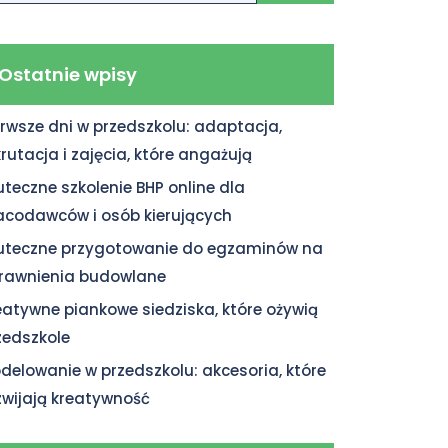
Ostatnie wpisy
erwsze dni w przedszkolu: adaptacja,
krutacja i zajęcia, które angażują
uteczne szkolenie BHP online dla
acodawców i osób kierujących
uteczne przygotowanie do egzaminów na
rawnienia budowlane
eatywne piankowe siedziska, które ożywią
zedszkole
delowanie w przedszkolu: akcesoria, które
zwijają kreatywność