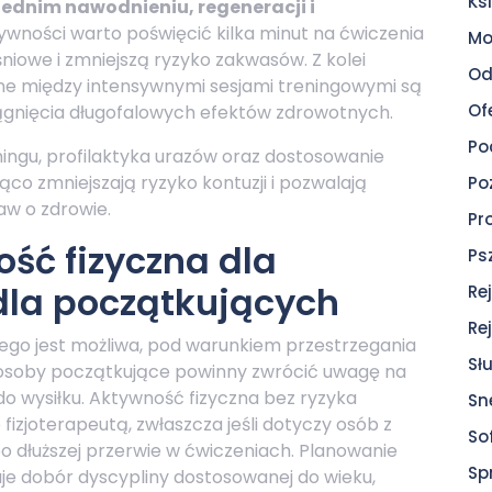
Ksi
ednim nawodnieniu, regeneracji i
tywności warto poświęcić kilka minut na ćwiczenia
Mo
śniowe i zmniejszą ryzyko zakwasów. Z kolei
Od
ne między intensywnymi sesjami treningowymi są
Of
iągnięcia długofalowych efektów zdrowotnych.
Po
ingu, profilaktyka urazów oraz dostosowanie
co zmniejszają ryzyko kontuzji i pozwalają
Po
aw o zdrowie.
Pr
ść fizyczna dla
Ps
dla początkujących
Re
Re
ego jest możliwa, pod warunkiem przestrzegania
Sł
 osoby początkujące powinny zwrócić uwagę na
 wysiłku. Aktywność fizyczna bez ryzyka
Sn
 fizjoterapeutą, zwłaszcza jeśli dotyczy osób z
So
 dłuższej przerwie w ćwiczeniach. Planowanie
Sp
e dobór dyscypliny dostosowanej do wieku,