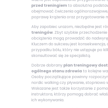
przed treningiem
to absolutna podstaw
obejmować ćwiczenia ogólnorozwojowe, 
poprawę krążenia oraz przygotowanie mi
Aby zapobiec urazom, niezbędne jest r
treningów
. Zbyt szybkie przechodzeni
obciążenia mogą prowadzić do nadwyręże
Kluczem do sukcesu jest konsekwencja, c
przypadku bólu, który nie ustępuje po k
skonsultować się ze specjalistą.
Dobrze dobrany
plan treningowy dos
ogólnego stanu zdrowia
to kolejne w
Osoby początkujące powinny rozpoczyna
nordic walking czy pływanie, stopniowo
Wskazane jest także korzystanie z pomo
instruktora, którzy pomogą dobrać właś
ich wykonywania.