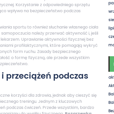
pa
zycznej. Korzystanie z odpowiedniego sprzętu
ząco wpływa na bezpieczeństwo podczas
wr
si
ania sportu to również słuchanie własnego ciała
li
 samopoczucia należy przerwać aktywność i, jeśli
cz
z lekarzem. Uprawianie aktywności fizycznej bez
ma
adaniami profilaktycznymi, które pomagają wykryć
onych form ruchu. Zasady bezpiecznego
ałość o formę fizyczną, ale przede wszystkim
ezpieczeństwo.
 i przeciążeń podczas
ak
Ak
Ba
czne korzyści dla zdrowia, jednak aby cieszyć się
piecznego treningu. Jednym z kluczowych
Ba
iążeń podczas ćwiczeń. Przede wszystkim, bardzo
Be
rganizmu do wysiłku fizycznego.
Rozgrzewka