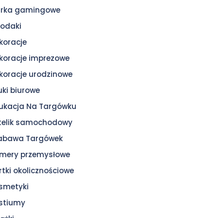
urka gamingowe
odaki
koracje
koracje imprezowe
koracje urodzinowe
uki biurowe
ukacja Na Targówku
telik samochodowy
zabawa Targówek
mery przemysłowe
rtki okolicznościowe
smetyki
stiumy