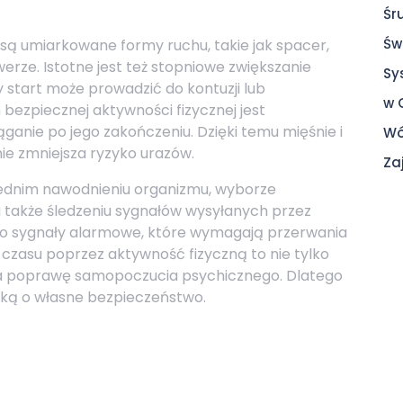
Śr
Św
ą umiarkowane formy ruchu, takie jak spacer,
werze. Istotne jest też stopniowe zwiększanie
Sy
 start może prowadzić do kontuzji lub
w 
ezpiecznej aktywności fizycznej jest
ganie po jego zakończeniu. Dzięki temu mięśnie i
Wó
ie zmniejsza ryzyko urazów.
Za
ednim nawodnieniu organizmu, wyborze
a także śledzeniu sygnałów wysyłanych przez
ć to sygnały alarmowe, które wymagają przerwania
czasu poprzez aktywność fizyczną to nie tylko
 na poprawę samopoczucia psychicznego. Dlatego
ską o własne bezpieczeństwo.