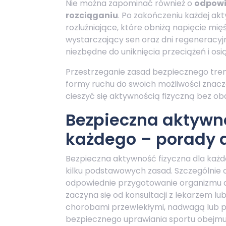
Nie można zapominać również o
odpowi
rozciąganiu
. Po zakończeniu każdej ak
rozluźniające, które obniżą napięcie mię
wystarczający sen oraz dni regeneracyj
niezbędne do uniknięcia przeciążeń i os
Przestrzeganie zasad bezpiecznego tren
formy ruchu do swoich możliwości znaczą
cieszyć się aktywnością fizyczną bez ob
Bezpieczna aktywno
każdego – porady 
Bezpieczna aktywność fizyczna dla każd
kilku podstawowych zasad. Szczególnie
odpowiednie przygotowanie organizmu do
zaczyna się od konsultacji z lekarzem lub
chorobami przewlekłymi, nadwagą lub po
bezpiecznego uprawiania sportu obejmuj