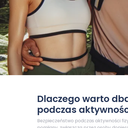
Dlaczego warto db
podczas aktywności
Bezpieczeństwo podczas aktywności fizy
pomijany, zwłaszcza przez osoby dopie