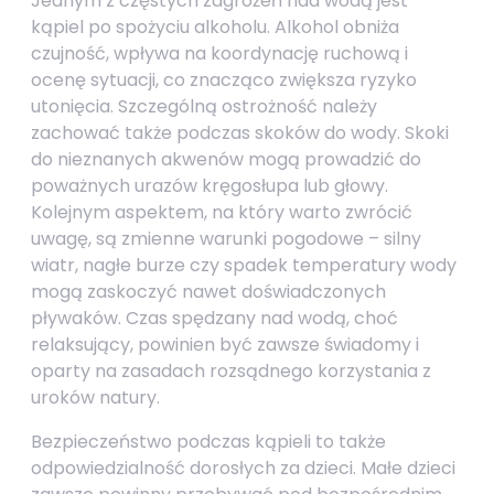
Jednym z częstych zagrożeń nad wodą jest
kąpiel po spożyciu alkoholu. Alkohol obniża
czujność, wpływa na koordynację ruchową i
ocenę sytuacji, co znacząco zwiększa ryzyko
utonięcia. Szczególną ostrożność należy
zachować także podczas skoków do wody. Skoki
do nieznanych akwenów mogą prowadzić do
poważnych urazów kręgosłupa lub głowy.
Kolejnym aspektem, na który warto zwrócić
uwagę, są zmienne warunki pogodowe – silny
wiatr, nagłe burze czy spadek temperatury wody
mogą zaskoczyć nawet doświadczonych
pływaków. Czas spędzany nad wodą, choć
relaksujący, powinien być zawsze świadomy i
oparty na zasadach rozsądnego korzystania z
uroków natury.
Bezpieczeństwo podczas kąpieli to także
odpowiedzialność dorosłych za dzieci. Małe dzieci