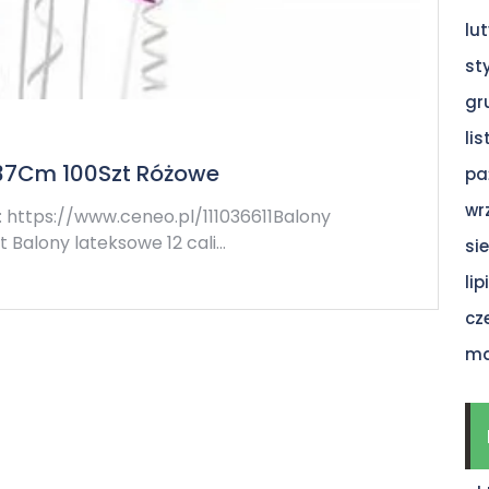
lu
st
gr
li
 37Cm 100Szt Różowe
pa
wr
 https://www.ceneo.pl/111036611Balony
zt Balony lateksowe 12 cali…
si
li
cz
ma