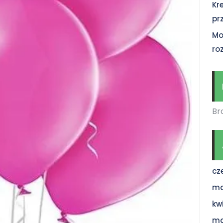
Kr
pr
Mo
ro
Br
cz
ma
kw
ma