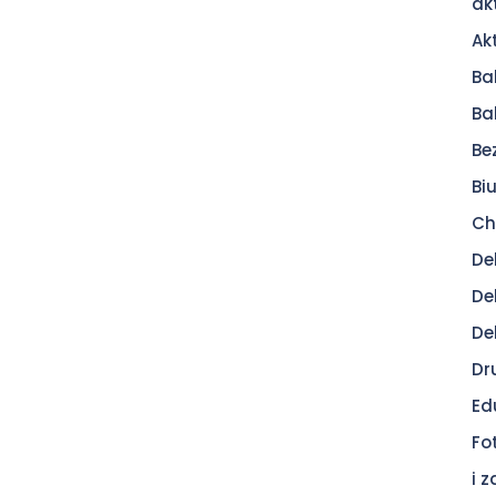
ak
Ak
Ba
Ba
Be
Bi
Ch
De
De
De
Dr
Ed
Fo
i 