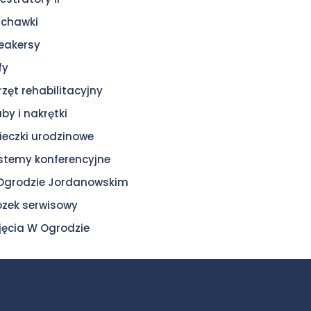
uchawki
eakersy
fy
rzęt rehabilitacyjny
uby i nakrętki
ieczki urodzinowe
stemy konferencyjne
Ogrodzie Jordanowskim
zek serwisowy
jęcia W Ogrodzie