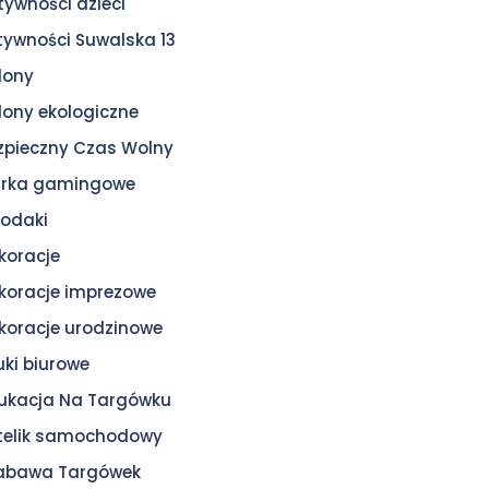
tywności dzieci
tywności Suwalska 13
lony
lony ekologiczne
zpieczny Czas Wolny
urka gamingowe
odaki
koracje
koracje imprezowe
koracje urodzinowe
uki biurowe
ukacja Na Targówku
telik samochodowy
zabawa Targówek