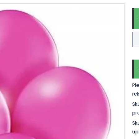
Pi
re
Sk
pr
Sk
up