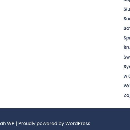
Sł
Sn
So
Sp
Śr
Św
Sy
w 
Wó
Za
bah WP
| Proudly powered by WordPress