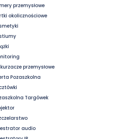
mery przemysłowe
rtki okolicznościowe
smetyki
stiumy
ążki
nitoring
kurzacze przemysłowe
erta Pozaszkolna
cztówki
zaszkolna Targówek
ojektor
zczelarstwo
jestrator audio
jestratory IP