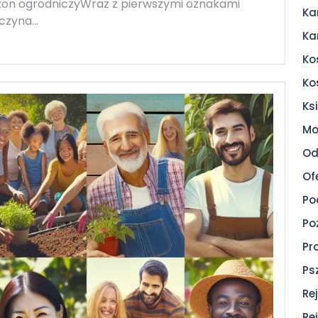
zon ogrodniczyWraz z pierwszymi oznakami
Ka
aczyna…
Ka
Ko
Ko
Ksi
Mo
Od
Of
Po
Po
Pr
Ps
Re
Re