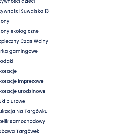
tywności dzieci
tywności Suwalska 13
lony
lony ekologiczne
zpieczny Czas Wolny
urka gamingowe
odaki
koracje
koracje imprezowe
koracje urodzinowe
uki biurowe
ukacja Na Targówku
telik samochodowy
zabawa Targówek