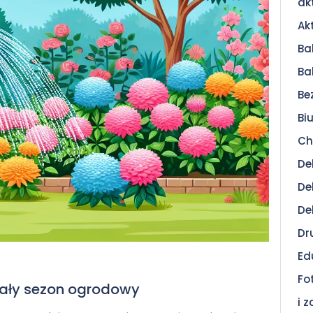
ak
Ak
Ba
Ba
Be
Bi
Ch
De
De
De
Dr
Ed
Fo
cały sezon ogrodowy
i 