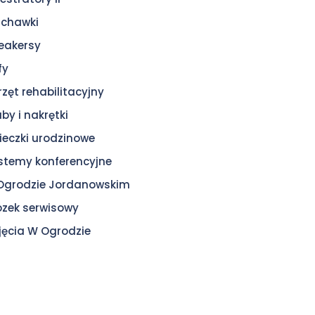
uchawki
eakersy
fy
rzęt rehabilitacyjny
uby i nakrętki
ieczki urodzinowe
stemy konferencyjne
Ogrodzie Jordanowskim
zek serwisowy
jęcia W Ogrodzie