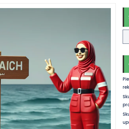
Pi
re
Sk
pr
Sk
up