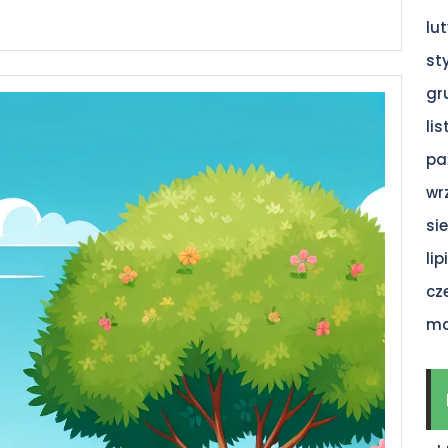
lu
st
gr
li
pa
wr
si
li
cz
ma