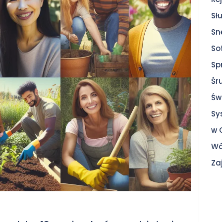
Sł
Sn
So
Sp
Śr
Św
Sy
w 
Wó
Za