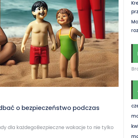
Kr
pr
Mo
ro
Br
cz
adbać o bezpieczeństwo podczas
ma
kw
y dla każdegoBezpieczne wakacje to nie tylko
ma