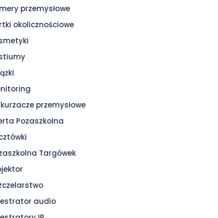
mery przemysłowe
rtki okolicznościowe
smetyki
stiumy
ążki
nitoring
kurzacze przemysłowe
erta Pozaszkolna
cztówki
zaszkolna Targówek
ojektor
zczelarstwo
jestrator audio
jestratory IP