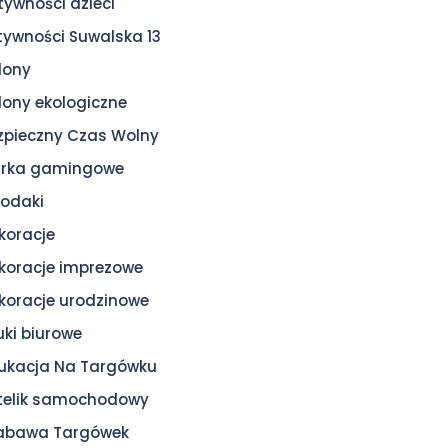
tywności dzieci
tywności Suwalska 13
lony
lony ekologiczne
zpieczny Czas Wolny
urka gamingowe
odaki
koracje
koracje imprezowe
koracje urodzinowe
uki biurowe
ukacja Na Targówku
telik samochodowy
zabawa Targówek