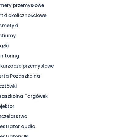
mery przemysłowe
rtki okolicznościowe
smetyki
stiumy
ążki
nitoring
kurzacze przemysłowe
erta Pozaszkolna
cztówki
zaszkolna Targówek
ojektor
zczelarstwo
jestrator audio
jestratory IP