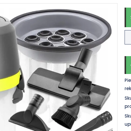
Pi
re
Sk
pr
Sk
up