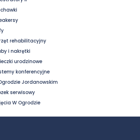
uchawki
eakersy
fy
rzęt rehabilitacyjny
uby i nakrętki
ieczki urodzinowe
stemy konferencyjne
Ogrodzie Jordanowskim
zek serwisowy
jęcia W Ogrodzie