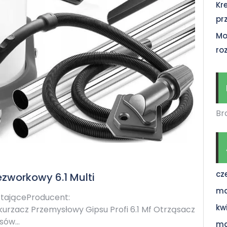
Kr
pr
Mo
ro
Br
cz
zworkowy 6.1 Multi
ma
ątająceProducent:
kw
urzacz Przemysłowy Gipsu Profi 6.1 Mf Otrząsacz
isów…
ma