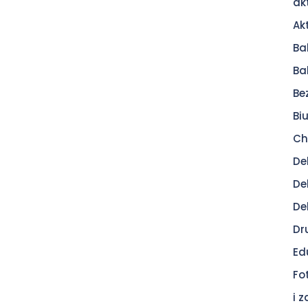
ak
Ak
Ba
Ba
Be
Bi
Ch
De
De
De
Dr
Ed
Fo
i 