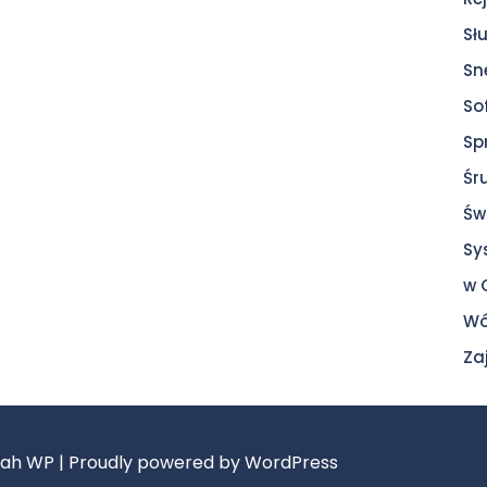
Sł
Sn
So
Sp
Śr
Św
Sy
w 
Wó
Za
bah WP
| Proudly powered by WordPress