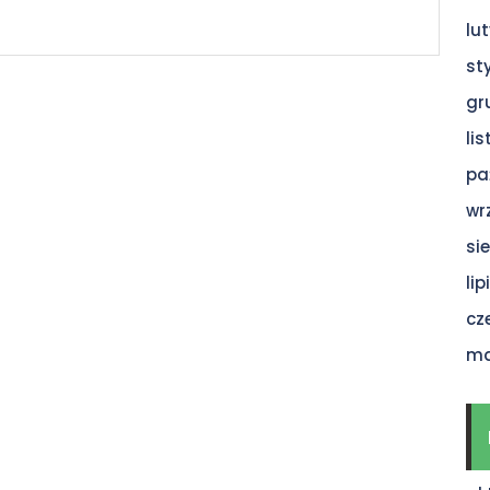
lu
st
gr
li
pa
wr
si
li
cz
ma