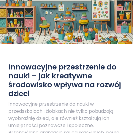
Innowacyjne przestrzenie do
nauki – jak kreatywne
środowisko wpływa na rozwój
dzieci
Innowacyjne przestrzenie do nauki w
przedszkolach i żłobkach nie tylko pobudzają
wyobraźnię dzieci, ale również kształtują ich
umiejętności poznawcze i społeczne.
Przemyślane aranżacje sal edukacyjnych, pełne