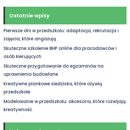
Ostatnie wpisy
Pierwsze dni w przedszkolu: adaptacja, rekrutacja i
zajęcia, które angażują
Skuteczne szkolenie BHP online dla pracodawców i
osób kierujących
Skuteczne przygotowanie do egzaminów na
uprawnienia budowlane
Kreatywne piankowe siedziska, które ożywią
przedszkole
Modelowanie w przedszkolu: akcesoria, które rozwijają
kreatywność