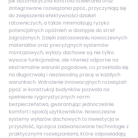
jak automatyczna kontrola otwierania oraz
zintegrowane rozwiązania ppoż., przyczyniają się
do zwiększenia efektywności działań
ratowniczych, a także minimalizują ryzyko
potencjalnych opóźnień w dostępie do stref
zagrożonych. Dzięki zastosowaniu nowoczesnych
materiałów oraz precyzyjnych systemów
montażowych, wyłazy dachowe są nie tylko
wysoce funkcjonalne, ale również odporne na
ekstremalne warunki pogodowe, co przekłada się
na długotrwałą i niezawodną pracę w każdych
warunkach. Wdrożenie innowacyjnych rozwiązań
ppoż. w konstrukcji budynków pozwala na
spełnienie rygorystycznych norm
bezpieczeństwa, gwarantując jednocześnie
komfort i spokój użytkowników. Nowoczesne
systemy wyłazów dachowych to inwestycja w
przyszłość, łącząca zaawansowane technologie z
praktycznymi rozwiązaniami, które odpowiadają