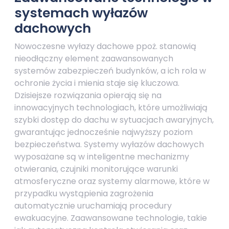
systemach wyłazów
dachowych
Nowoczesne wyłazy dachowe ppoż. stanowią
nieodłączny element zaawansowanych
systemów zabezpieczeń budynków, a ich rola w
ochronie życia i mienia staje się kluczowa.
Dzisiejsze rozwiązania opierają się na
innowacyjnych technologiach, które umożliwiają
szybki dostęp do dachu w sytuacjach awaryjnych,
gwarantując jednocześnie najwyższy poziom
bezpieczeństwa. Systemy wyłazów dachowych
wyposażane są w inteligentne mechanizmy
otwierania, czujniki monitorujące warunki
atmosferyczne oraz systemy alarmowe, które w
przypadku wystąpienia zagrożenia
automatycznie uruchamiają procedury
ewakuacyjne. Zaawansowane technologie, takie