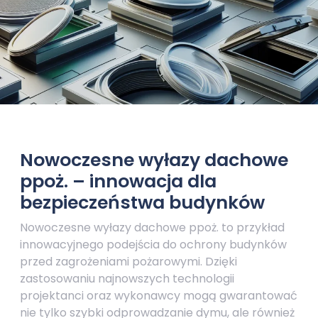
Nowoczesne wyłazy dachowe
ppoż. – innowacja dla
bezpieczeństwa budynków
Nowoczesne wyłazy dachowe ppoż. to przykład
innowacyjnego podejścia do ochrony budynków
przed zagrożeniami pożarowymi. Dzięki
zastosowaniu najnowszych technologii
projektanci oraz wykonawcy mogą gwarantować
nie tylko szybki odprowadzanie dymu, ale również