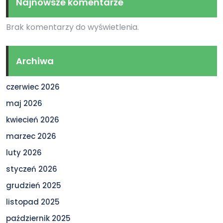
Najnowsze komentarze
Brak komentarzy do wyświetlenia.
Archiwa
czerwiec 2026
maj 2026
kwiecień 2026
marzec 2026
luty 2026
styczeń 2026
grudzień 2025
listopad 2025
październik 2025